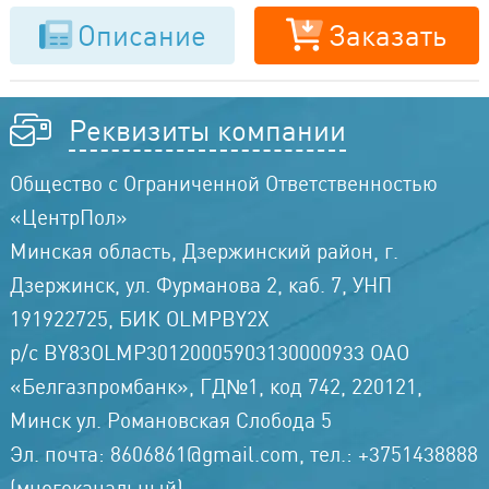
Описание
Заказать
Реквизиты компании
Общество с Ограниченной Ответственностью
«ЦентрПол»
Минская область, Дзержинский район, г.
Дзержинск, ул. Фурманова 2, каб. 7, УНП
191922725, БИК OLMPBY2X
р/с BY83OLMP30120005903130000933 ОАО
«Белгазпромбанк», ГД№1, код 742, 220121,
Минск ул. Романовская Слобода 5
Эл. почта: 8606861@gmail.com, тел.: +3751438888
(многоканальный)