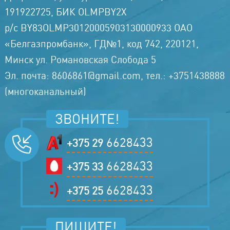
191922725, БИК OLMPBY2X
р/с BY83OLMP30120005903130000933 ОАО
«Белгазпромбанк», ГД№1, код 742, 220121,
Минск ул. Романовская Слобода 5
Эл. почта: 8606861@gmail.com, тел.: +3751438888
(многоканальный)
ЗВОНИТЕ!
6628433
+375 29
6628433
+375 33
6628433
+375 25
ПИШИТЕ!