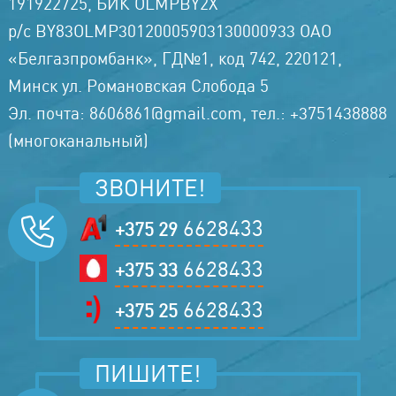
191922725, БИК OLMPBY2X
р/с BY83OLMP30120005903130000933 ОАО
«Белгазпромбанк», ГД№1, код 742, 220121,
Минск ул. Романовская Слобода 5
Эл. почта: 8606861@gmail.com, тел.: +3751438888
(многоканальный)
ЗВОНИТЕ!
6628433
+375 29
6628433
+375 33
6628433
+375 25
ПИШИТЕ!