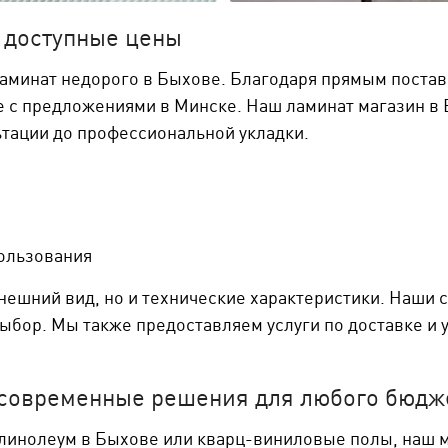
Перейти в каталог
 доступные цены
ытия, прочно удерживая
Широчайший ассортимент на
ценам в РБ!
ламинат недорого в Быхове. Благодаря прямым постав
 предложениями в Минске. Наш ламинат магазин в Бых
ьтации до профессиональной укладки.
ользования
нешний вид, но и технические характеристики. Наши
бор. Мы также предоставляем услуги по доставке и ук
 современные решения для любого бюдж
 линолеум в Быхове или кварц-виниловые полы, наш 