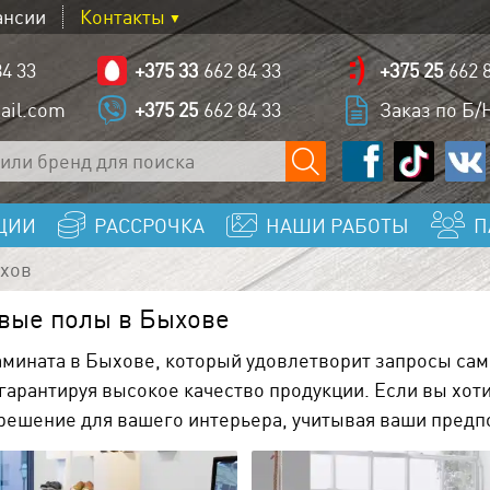
ансии
Контакты
84 33
+375 33
662 84 33
+375 25
662 
ail.com
+375 25
662 84 33
Заказ по Б/Н
ЦИИ
РАССРОЧКА
НАШИ РАБОТЫ
П
хов
вые полы в Быхове
мината в Быхове, который удовлетворит запросы сам
рантируя высокое качество продукции. Если вы хоти
ешение для вашего интерьера, учитывая ваши предп