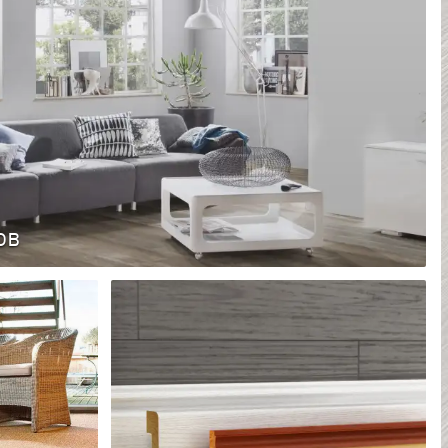
ов
нистого материала с замковым механизмом соединения,
их слоев. Кроме того, ламинат обладает
й ценой.