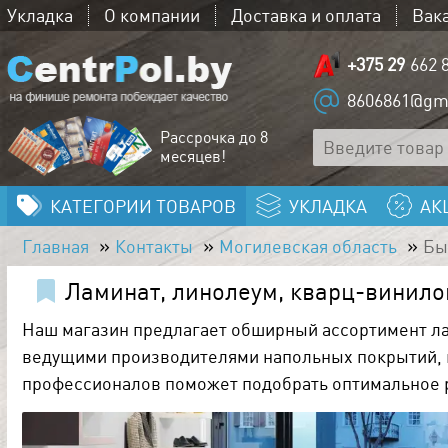
Укладка
О компании
Доставка и оплата
Вак
+375 29
662 
8606861@gm
Рассрочка до 8
месяцев!
КАТЕГОРИИ ТОВАРОВ
УКЛАДКА
АК
Главная
Контакты
Могилевская область
Бы
Ламинат, линолеум, кварц-винило
Наш магазин предлагает обширный ассортимент ла
ведущими производителями напольных покрытий, га
профессионалов поможет подобрать оптимальное р