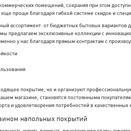
коммерческих помещений, сохраняя при этом доступ
о еще проще благодаря гибкой системе скидок и спе
ный ассортимент: от бюджетных бытовых вариантов д
, мы предлагаем эксклюзивные коллекции с инновац
менно у нас благодаря прямым контрактам с произво
ойкости
ользования
одящее покрытие, но и организуют профессиональную
ашем магазине, становятся постоянными покупателя
орта и удовлетворения потребностей в качественных 
зином напольных покрытий
можность купить ламинат, линолеум или кварц-винил