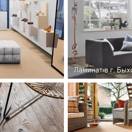
Ламинат в г. Бых
Каталог ламината
имеров и выпускаемое в
Это доска из древесноволок
выгодной ценой и богатой
которая состоит из нескольк
износостойкостью и выгодно