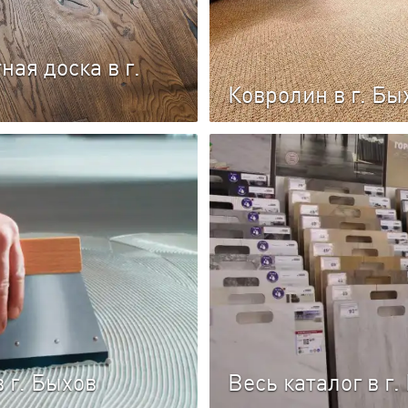
ная доска в г.
Ковролин в г. Бы
аркетной доски
Каталог ковролина
з нескольких слоёв
Прочное и водостойкое мно
 планок, склеенных между
напольное покрытие на осн
крытых слоем древесины.
(поливинилхлорида).
 г. Быхов
Весь каталог в г.