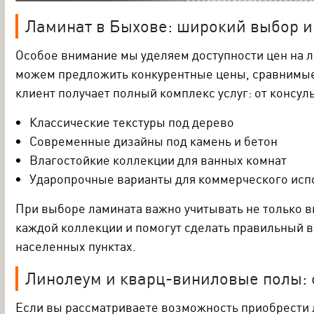
Каталог клея
Ламинат в Быхове: широкий выбор и
Обеспечивает долговечность и прочность напольного покр
его на месте.
Особое внимание мы уделяем доступности цен на 
можем предложить конкурентные цены, сравнимые с
клиент получает полный комплекс услуг: от консул
Классические текстуры под дерево
Современные дизайны под камень и бетон
Влагостойкие коллекции для ванных комнат
Ударопрочные варианты для коммерческого исп
При выборе ламината важно учитывать не только в
каждой коллекции и помогут сделать правильный вы
населенных пунктах.
Линолеум и кварц-виниловые полы:
Если вы рассматриваете возможность приобрести