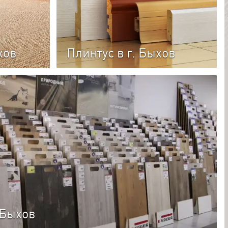
хов
Плинтус в г. Быхов
Изготавливается из различных
Каталог плинтуса
гослойное
материалов, таких как дерево или
ове ПВХ
пластик, и имеет разные размеры и
дизайн.
 Быхов