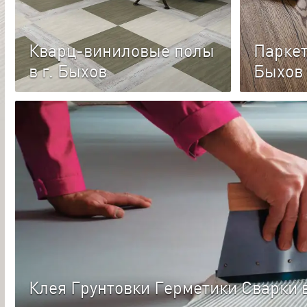
Кварц-виниловые полы
Паркет
в г. Быхов
Быхов
Каталог виниловых полов
Каталог п
Прочное и водостойкое многослойное
Покрытие и
напольное покрытие на основе ПВХ
деревянных
(поливинилхлорида).
собой и по
Клея Грунтовки Герметики Сварки в