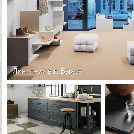
Линолеум в г. Быхов
Каталог линолеума
Популярное напольное покрытие, изготавливаемое из пол
виде рулонов. Обладает высокой устойчивостью к износу, 
палитрой оттенков и рисунков.