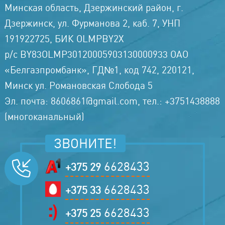
Минская область, Дзержинский район, г.
Дзержинск, ул. Фурманова 2, каб. 7, УНП
191922725, БИК OLMPBY2X
р/с BY83OLMP30120005903130000933 ОАО
«Белгазпромбанк», ГД№1, код 742, 220121,
Минск ул. Романовская Слобода 5
Эл. почта: 8606861@gmail.com, тел.: +3751438888
(многоканальный)
ЗВОНИТЕ!
6628433
+375 29
6628433
+375 33
6628433
+375 25