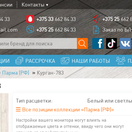
ансии
Контакты
84 33
+375 33
662 84 33
+375 25
662 
ail.com
+375 25
662 84 33
Заказ по Б/Н
ЦИИ
РАССРОЧКА
НАШИ РАБОТЫ
П
Парма (РФ)
Курган-783
3
Тип расцветки:
Белый или светл
Все позиции коллекции «Парма (РФ)»
Настройки вашего монитора могут влиять на
отображаемые цвета и оттенки, ввиду чего они могут