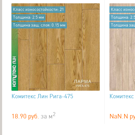
Класс износостойкости: 21
Класс износ
Толщина: 2.5 мм
Толщина: 2.
Толщина защ. слоя: 0.15 мм
Толщина защ
Комитекс Лин Рига-475
Комитекс
2
18.90 руб.
за
м
NaN.N ру