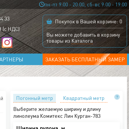
пн-пт 9:00 - 20:00, сб-вс 9:00 - 19:00
84 33
Покупок в Вашей корзине:
0
 (с НДС)
Вы можете добавить в корзину
товары из
Каталога
АРТНЕРЫ
ЗАКАЗАТЬ БЕСПЛАТНЫЙ ЗАМЕР
Погонный метр
Квадратный метр
ый
Выберите желаемую ширину и длину
линолеума Комитекс Лин Курган-783
Ширина рулона, м