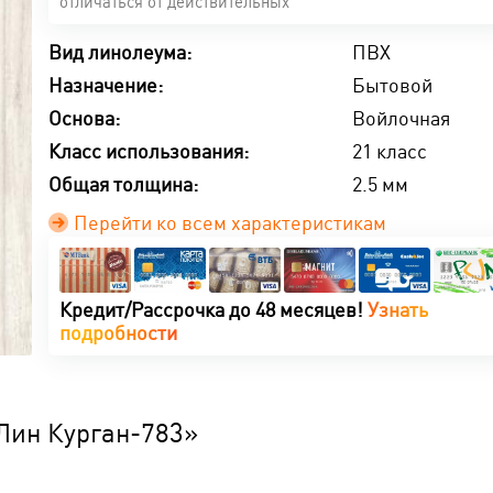
отличаться от действительных
Вид линолеума:
ПВХ
Назначение:
Бытовой
Основа:
Войлочная
Класс использования:
21 класс
Общая толщина:
2.5 мм
Перейти ко всем характеристикам
Халва -
Карта
Черепаха
Магнит -
Кашалот
КартаF
Кредит/Рассрочка до 48 месяцев!
Узнать
рассрочка
покупок
-
рассрочка
-
-
подробности
на 3
-
рассрочка
на 3
манибэк
рассро
месяца!
рассрочка
на 8
месяца!
2%!
на 3
на 4
месяцев!
месяца!
месяца!
Узнать
Узнать
Узнать
Узнать
Узнать
больше
больше
больше
Узнать
Лин Курган-783»
больше
больше
больше