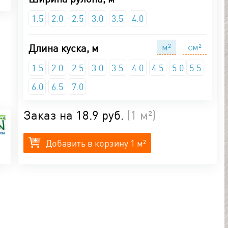
1.5
2.0
2.5
3.0
3.5
4.0
м²
см²
Длина куска, м
1.5
2.0
2.5
3.0
3.5
4.0
4.5
5.0
5.5
6.0
6.5
7.0
Заказ на
18.9 руб.
(
1 м²
)
UN
Добавить в корзину
1 м²
чка