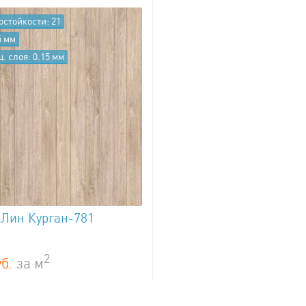
остойкости: 21
5 мм
. слоя: 0.15 мм
 Лин Курган-781
2
б.
за
м