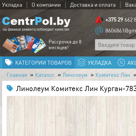
Укладка
О компании
Доставка и оплата
Вак
+375 29
662 
8606861@gm
Рассрочка до 8
месяцев!
КАТЕГОРИИ ТОВАРОВ
УКЛАДКА
АК
Главная
Каталог
Линолеум
Комитекс Лин
Линолеум Комитекс Лин Курган-78