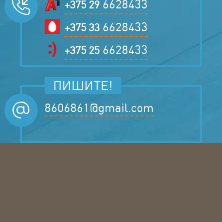
6628433
+375 29
6628433
+375 33
6628433
+375 25
ПИШИТЕ!
8606861@gmail.com
ЗАКАЗЫВАЙТЕ!
Бесплатный замер
Заказ по Б/Н (с НДС)