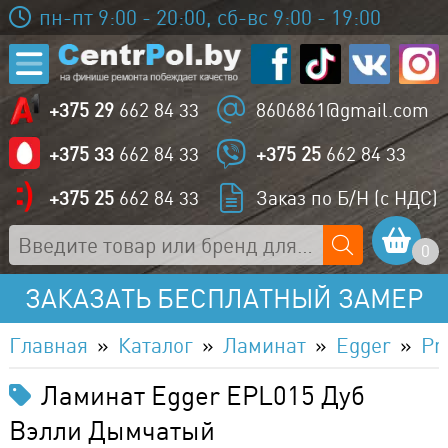
пн-пт 9:00 - 20:00, сб-вс 9:00 - 19:00
+375 29
662 84 33
8606861@gmail.com
+375 33
662 84 33
+375 25
662 84 33
+375 25
662 84 33
Заказ по Б/Н (с НДС)
0
ЗАКАЗАТЬ БЕСПЛАТНЫЙ ЗАМЕР
Главная
Каталог
Ламинат
Egger
Pr
Ламинат Egger EPL015 Дуб
Вэлли Дымчатый