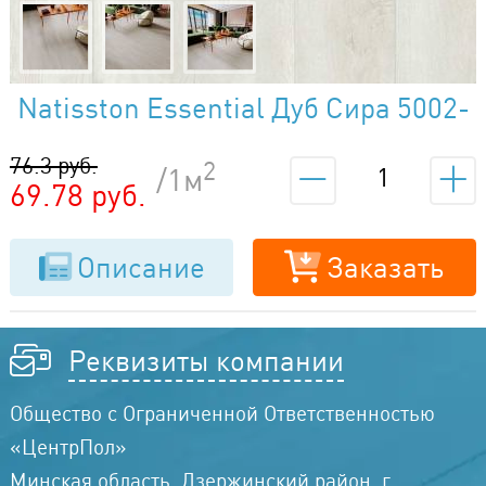
Natisston Essential Дуб Сира 5002-
07
76.3 руб.
2
/1м
69.78 руб.
Описание
Заказать
Реквизиты компании
Общество с Ограниченной Ответственностью
«ЦентрПол»
Минская область, Дзержинский район, г.