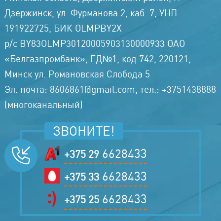
Дзержинск, ул. Фурманова 2, каб. 7, УНП
191922725, БИК OLMPBY2X
р/с BY83OLMP30120005903130000933 ОАО
«Белгазпромбанк», ГД№1, код 742, 220121,
Минск ул. Романовская Слобода 5
Эл. почта: 8606861@gmail.com, тел.: +3751438888
(многоканальный)
ЗВОНИТЕ!
6628433
+375 29
6628433
+375 33
6628433
+375 25