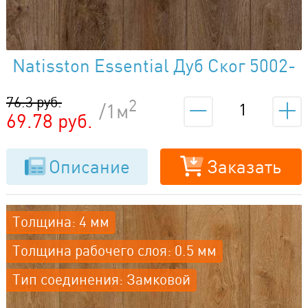
Natisston Essential Дуб Ског 5002-
02
76.3 руб.
2
/1м
69.78 руб.
Описание
Заказать
Толщина: 4 мм
Толщина рабочего слоя: 0.5 мм
Тип соединения: Замковой