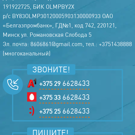
191922725, БИК OLMPBY2X
р/с BY83OLMP30120005903130000933 ОАО
«Белгазпромбанк», ГД№1, код 742, 220121,
Минск ул. Романовская Слобода 5
Эл. почта: 8606861@gmail.com, тел.: +3751438888
(многоканальный)
ЗВОНИТЕ!
6628433
+375 29
6628433
+375 33
6628433
+375 25
ПИШИТЕ!