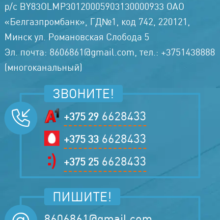
р/с BY83OLMP30120005903130000933 ОАО
«Белгазпромбанк», ГД№1, код 742, 220121,
Минск ул. Романовская Слобода 5
Эл. почта: 8606861@gmail.com, тел.: +3751438888
(многоканальный)
ЗВОНИТЕ!
6628433
+375 29
6628433
+375 33
6628433
+375 25
ПИШИТЕ!
8606861@gmail.com