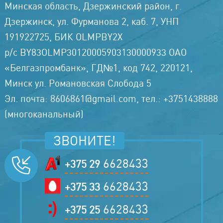
Минская область, Дзержинский район, г.
Дзержинск, ул. Фурманова 2, каб. 7, УНП
191922725, БИК OLMPBY2X
р/с BY83OLMP30120005903130000933 ОАО
«Белгазпромбанк», ГД№1, код 742, 220121,
Минск ул. Романовская Слобода 5
Эл. почта: 8606861@gmail.com, тел.: +3751438888
(многоканальный)
ЗВОНИТЕ!
6628433
+375 29
6628433
+375 33
6628433
+375 25