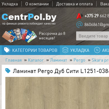
Укладка
О компании
Доставка и оплата
Вак
+375 29
662 
8606861@gm
Рассрочка до 8
месяцев!
КАТЕГОРИИ ТОВАРОВ
УКЛАДКА
АК
Главная
Каталог
Ламинат
Pergo
Skara pr
Ламинат Pergo Дуб Сити L1251-038