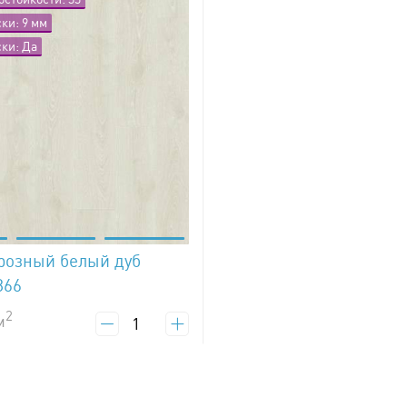
ки: 9 мм
ки: Да
розный белый дуб
866
2
м