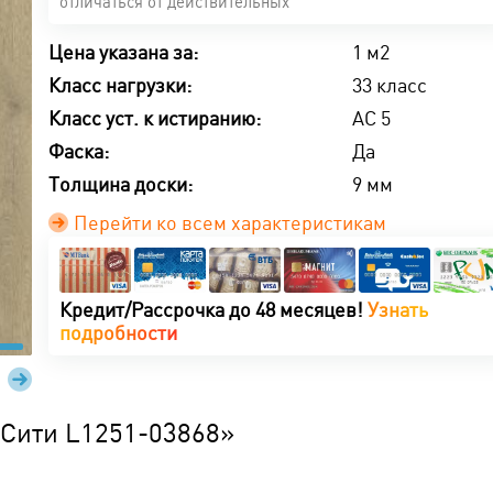
отличаться от действительных
Цена указана за:
1 м2
Класс нагрузки:
33 класс
Класс уст. к истиранию:
AC 5
Фаска:
Да
Толщина доски:
9 мм
Перейти ко всем характеристикам
Халва -
Карта
Черепаха
Магнит -
Кашалот
КартаF
Кредит/Рассрочка до 48 месяцев!
Узнать
рассрочка
покупок
-
рассрочка
-
-
подробности
на 3
-
рассрочка
на 3
манибэк
рассро
месяца!
рассрочка
на 8
месяца!
2%!
на 3
на 4
месяцев!
месяца!
месяца!
Узнать
Узнать
Узнать
Узнать
Узнать
больше
больше
больше
Узнать
 Сити L1251-03868»
больше
больше
больше