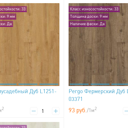
остойкости: 33
Класс износостойкости: 33
ки: 9 мм
Толщина доски: 9 мм
ки: Да
Наличие фаски: Да
иусадебный Дуб L1251-
Pergo Фермерский Дуб 
03371
2
2
93 руб.
м
/1м
остойкости: 33