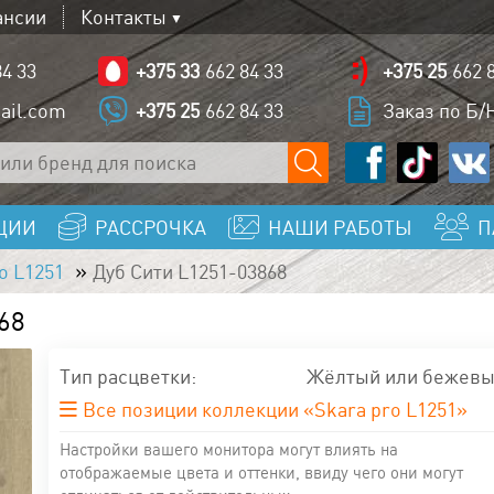
ансии
Контакты
84 33
+375 33
662 84 33
+375 25
662 
ail.com
+375 25
662 84 33
Заказ по Б/Н
ЦИИ
РАССРОЧКА
НАШИ РАБОТЫ
П
o L1251
Дуб Сити L1251-03868
68
Тип расцветки:
Жёлтый или бежев
Все позиции коллекции «Skara pro L1251»
Настройки вашего монитора могут влиять на
отображаемые цвета и оттенки, ввиду чего они могут