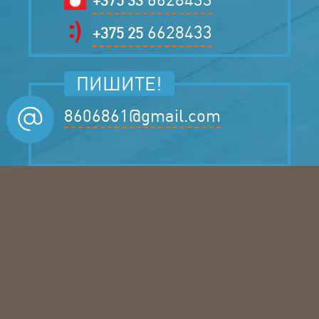
6628433
+375 25
ПИШИТЕ!
8606861@gmail.com
ЗАКАЗЫВАЙТЕ!
Бесплатный замер
Заказ по Б/Н (с НДС)