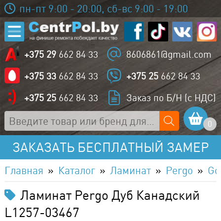
пн-пт 9:00 - 20:00, сб-вс 9:00 - 19:00
+375 29
662 84 33
8606861@gmail.com
+375 33
662 84 33
+375 25
662 84 33
+375 25
662 84 33
Заказ по Б/Н (с НДС)
0
ЗАКАЗАТЬ БЕСПЛАТНЫЙ ЗАМЕР
Главная
Каталог
Ламинат
Pergo
Go
Ламинат Pergo Дуб Канадский
L1257-03467