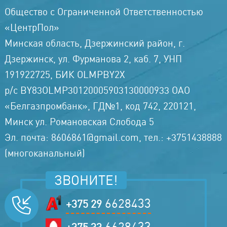
Общество с Ограниченной Ответственностью
«ЦентрПол»
Минская область, Дзержинский район, г.
Дзержинск, ул. Фурманова 2, каб. 7, УНП
191922725, БИК OLMPBY2X
р/с BY83OLMP30120005903130000933 ОАО
«Белгазпромбанк», ГД№1, код 742, 220121,
Минск ул. Романовская Слобода 5
Эл. почта: 8606861@gmail.com, тел.: +3751438888
(многоканальный)
ЗВОНИТЕ!
6628433
+375 29
6628433
+375 33