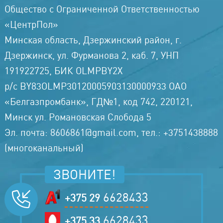
Общество с Ограниченной Ответственностью
«ЦентрПол»
Минская область, Дзержинский район, г.
Дзержинск, ул. Фурманова 2, каб. 7, УНП
191922725, БИК OLMPBY2X
р/с BY83OLMP30120005903130000933 ОАО
«Белгазпромбанк», ГД№1, код 742, 220121,
Минск ул. Романовская Слобода 5
Эл. почта: 8606861@gmail.com, тел.: +3751438888
(многоканальный)
ЗВОНИТЕ!
6628433
+375 29
6628433
+375 33