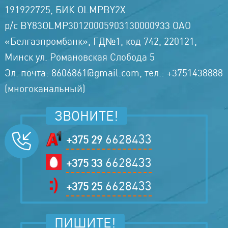
191922725, БИК OLMPBY2X
р/с BY83OLMP30120005903130000933 ОАО
«Белгазпромбанк», ГД№1, код 742, 220121,
Минск ул. Романовская Слобода 5
Эл. почта: 8606861@gmail.com, тел.: +3751438888
(многоканальный)
ЗВОНИТЕ!
6628433
+375 29
6628433
+375 33
6628433
+375 25
ПИШИТЕ!