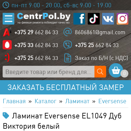
пн-пт 9:00 - 20:00, сб-вс 9:00 - 19:00
+375 29
662 84 33
8606861@gmail.com
+375 33
662 84 33
+375 25
662 84 33
+375 25
662 84 33
Заказ по Б/Н (с НДС)
0
ЗАКАЗАТЬ БЕСПЛАТНЫЙ ЗАМЕР
Главная
Каталог
Ламинат
Eversense
Ламинат Eversense EL1049 Дуб
Виктория белый