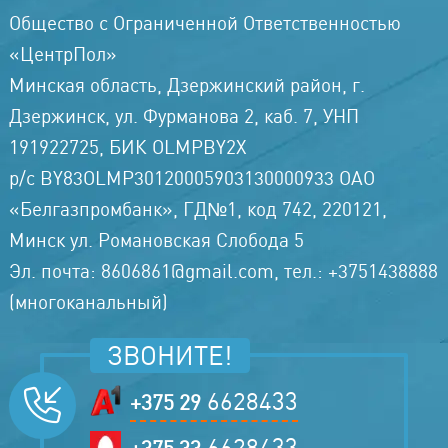
Общество с Ограниченной Ответственностью
«ЦентрПол»
Минская область, Дзержинский район, г.
Дзержинск, ул. Фурманова 2, каб. 7, УНП
191922725, БИК OLMPBY2X
р/с BY83OLMP30120005903130000933 ОАО
«Белгазпромбанк», ГД№1, код 742, 220121,
Минск ул. Романовская Слобода 5
Эл. почта: 8606861@gmail.com, тел.: +3751438888
(многоканальный)
ЗВОНИТЕ!
6628433
+375 29
6628433
+375 33