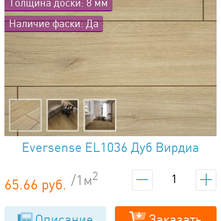
Толщина доски: 8 мм
Наличие фаски: Да
Eversense EL1036 Дуб Вирдиа
светлый
2
/1м
65.66 руб.
Описание
Заказать