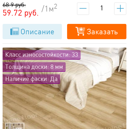
68.9 руб.
2
/1м
59.72 руб.
Описание
Заказать
Класс износостойкости: 33
Толщина доски: 8 мм
Наличие фаски: Да