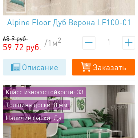
Alpine Floor Дуб Верона LF100-01
68.9 руб.
2
/1м
59.72 руб.
Описание
Заказать
Класс износостойкости: 33
Толщина доски: 8 мм
Наличие фаски: Да