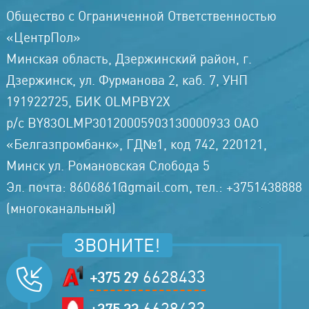
Общество с Ограниченной Ответственностью
«ЦентрПол»
Минская область, Дзержинский район, г.
Дзержинск, ул. Фурманова 2, каб. 7, УНП
191922725, БИК OLMPBY2X
р/с BY83OLMP30120005903130000933 ОАО
«Белгазпромбанк», ГД№1, код 742, 220121,
Минск ул. Романовская Слобода 5
Эл. почта: 8606861@gmail.com, тел.: +3751438888
(многоканальный)
ЗВОНИТЕ!
6628433
+375 29
6628433
+375 33